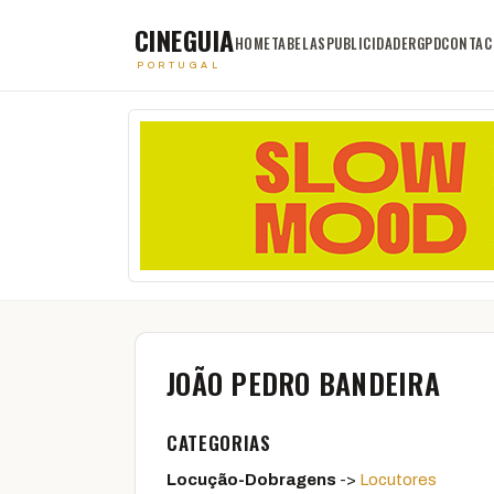
CINEGUIA
HOME
TABELAS
PUBLICIDADE
RGPD
CONTAC
PORTUGAL
JOÃO PEDRO BANDEIRA
CATEGORIAS
Locução-Dobragens
->
Locutores