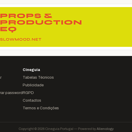
Cineguia
r
Tabelas Técnicos
Publicidade
rar password
RGPD
Contactos
Termos e Condições
Copyright © 2026 Cineguia Portugal — Powered by
Alienology