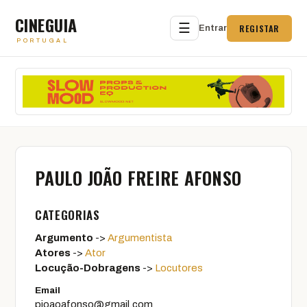
CINEGUIA
☰
REGISTAR
Entrar
PORTUGAL
PAULO JOÃO FREIRE AFONSO
CATEGORIAS
Argumento
->
Argumentista
Atores
->
Ator
Locução-Dobragens
->
Locutores
Email
pjoaoafonso@gmail.com