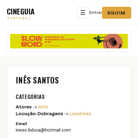
CINEGUIA
☰
REGISTAR
Entrar
PORTUGAL
INÊS SANTOS
CATEGORIAS
Atores
->
Atriz
Locução-Dobragens
->
Locutores
Email
iness.lisboa@hotmail.com