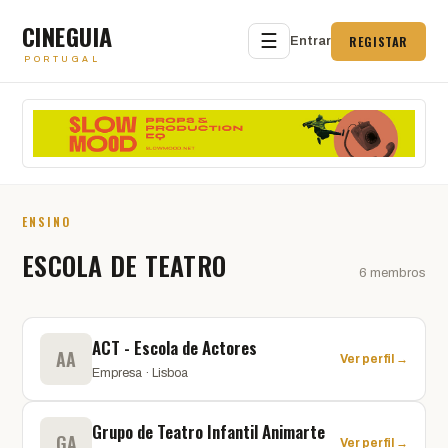
CINEGUIA
☰
REGISTAR
Entrar
PORTUGAL
ENSINO
ESCOLA DE TEATRO
6 membros
ACT - Escola de Actores
AA
Ver perfil →
Empresa · Lisboa
Grupo de Teatro Infantil Animarte
GA
Ver perfil →