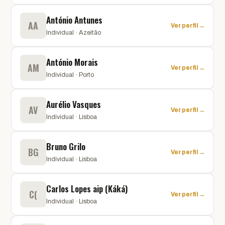
António Antunes
AA
Ver perfil →
Individual · Azeitão
António Morais
AM
Ver perfil →
Individual · Porto
Aurélio Vasques
AV
Ver perfil →
Individual · Lisboa
Bruno Grilo
BG
Ver perfil →
Individual · Lisboa
Carlos Lopes aip (Káká)
C(
Ver perfil →
Individual · Lisboa