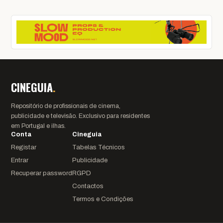
CINEGUIA
.
Repositório de profissionais de cinema,
publicidade e televisão. Exclusivo para residentes
em Portugal e ilhas.
Conta
Cineguia
Registar
Tabelas Técnicos
Entrar
Publicidade
Recuperar password
RGPD
Contactos
Termos e Condições