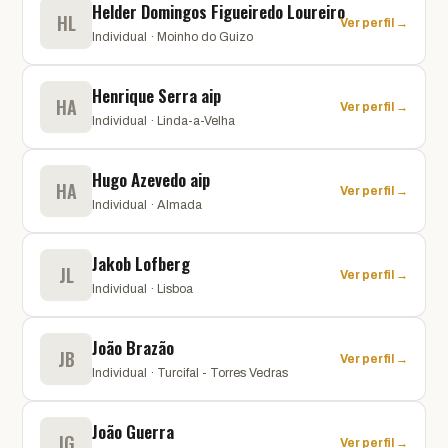
Helder Domingos Figueiredo Loureiro
HL
Ver perfil →
Individual · Moinho do Guizo
Henrique Serra aip
HA
Ver perfil →
Individual · Linda-a-Velha
Hugo Azevedo aip
HA
Ver perfil →
Individual · Almada
Jakob Lofberg
JL
Ver perfil →
Individual · Lisboa
João Brazão
JB
Ver perfil →
Individual · Turcifal - Torres Vedras
João Guerra
JG
Ver perfil →