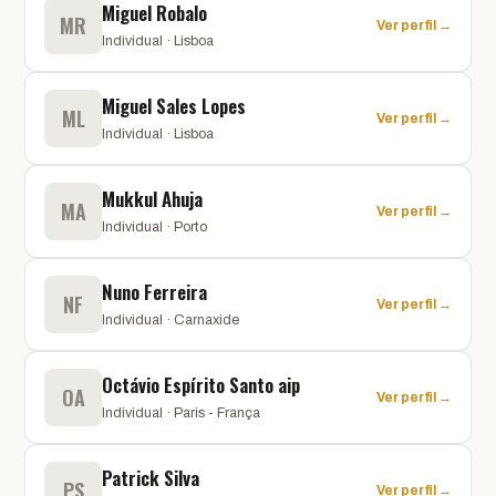
Miguel Robalo
MR
Ver perfil →
Individual · Lisboa
Miguel Sales Lopes
ML
Ver perfil →
Individual · Lisboa
Mukkul Ahuja
MA
Ver perfil →
Individual · Porto
Nuno Ferreira
NF
Ver perfil →
Individual · Carnaxide
Octávio Espírito Santo aip
OA
Ver perfil →
Individual · Paris - França
Patrick Silva
PS
Ver perfil →