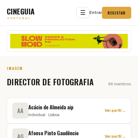
CINEGUIA
☰
REGISTAR
Entrar
PORTUGAL
IMAGEM
DIRECTOR DE FOTOGRAFIA
96 membros
Acácio de Almeida aip
AA
Ver perfil →
Individual · Lisboa
Afonso Pinto Gaudêncio
AG
Ver perfil →