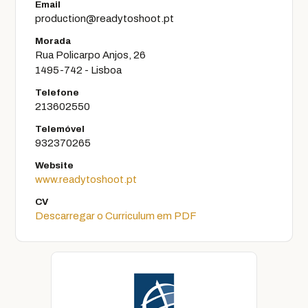
Email
production@readytoshoot.pt
Morada
Rua Policarpo Anjos, 26
1495-742 - Lisboa
Telefone
213602550
Telemóvel
932370265
Website
www.readytoshoot.pt
CV
Descarregar o Curriculum em PDF