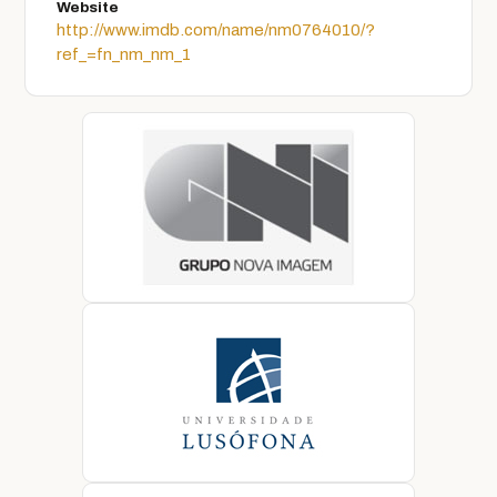
Website
http://www.imdb.com/name/nm0764010/?
ref_=fn_nm_nm_1