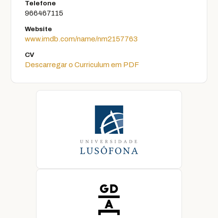
Telefone
966467115
Website
www.imdb.com/name/nm2157763
CV
Descarregar o Curriculum em PDF