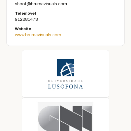
shoot@brumavisuals.com
Telemóvel
912281473
Website
www.brumavisuals.com