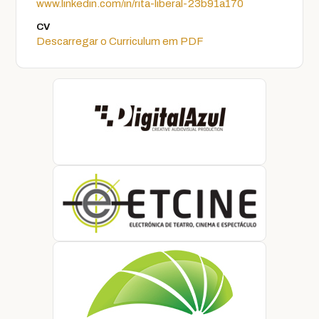
www.linkedin.com/in/rita-liberal-23b91a170
CV
Descarregar o Curriculum em PDF