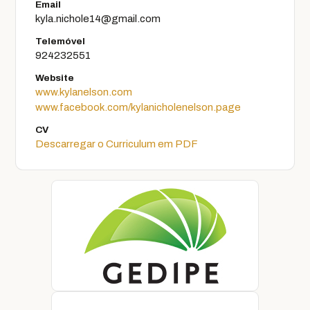
Email
kyla.nichole14@gmail.com
Telemóvel
924232551
Website
www.kylanelson.com
www.facebook.com/kylanicholenelson.page
CV
Descarregar o Curriculum em PDF