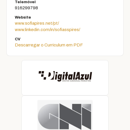
Telemóvel
916299798
Website
www.sofiapires.net/pt/
www.linkedin.com/in/sofiasspires/
CV
Descarregar o Curriculum em PDF