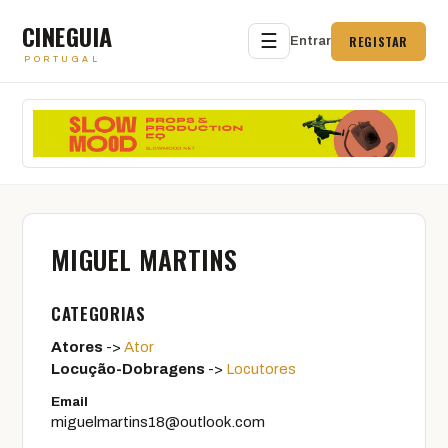
CINEGUIA
☰
REGISTAR
Entrar
PORTUGAL
MIGUEL MARTINS
CATEGORIAS
Atores
->
Ator
Locução-Dobragens
->
Locutores
Email
miguelmartins18@outlook.com