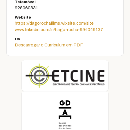
Telemóvel
928060331
Website
https://tiagorochafilms.wixsite.com/site
www.linkedin.com/in/tiago-rocha-994049137
CV
Descarregar o Curriculum em PDF