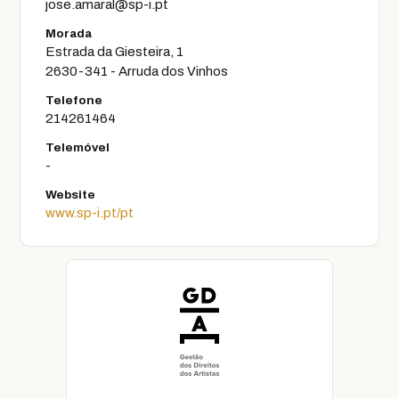
jose.amaral@sp-i.pt
Morada
Estrada da Giesteira, 1
2630-341 - Arruda dos Vinhos
Telefone
214261464
Telemóvel
-
Website
www.sp-i.pt/pt