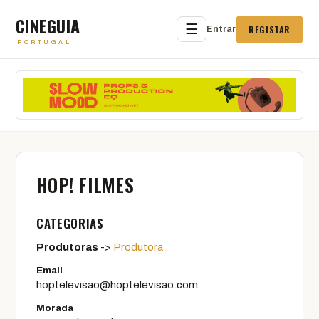
CINEGUIA
☰
REGISTAR
Entrar
PORTUGAL
HOP! FILMES
CATEGORIAS
Produtoras
->
Produtora
Email
hoptelevisao@hoptelevisao.com
Morada