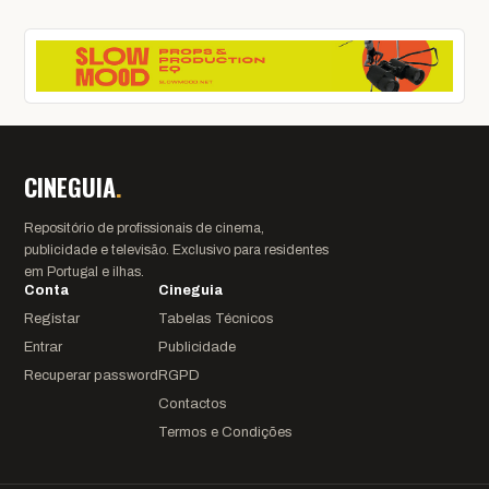
CINEGUIA
.
Repositório de profissionais de cinema,
publicidade e televisão. Exclusivo para residentes
em Portugal e ilhas.
Conta
Cineguia
Registar
Tabelas Técnicos
Entrar
Publicidade
Recuperar password
RGPD
Contactos
Termos e Condições