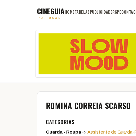
CINEGUIA
HOME
TABELAS
PUBLICIDADE
RGPD
CONTAC
PORTUGAL
ROMINA CORREIA SCARSO
CATEGORIAS
Guarda - Roupa
->
Assistente de Guarda