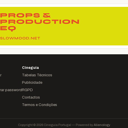
Cineguia
r
Tabelas Técnicos
Publicidade
rar password
RGPD
Contactos
Termos e Condições
Copyright © 2026 Cineguia Portugal — Powered by
Alienology