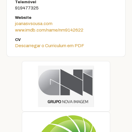
Telemóvel
919477325
Website
joanasvsousa.com
www.imdb.com/name/nm9142622
CV
Descarregar o Curriculum em PDF