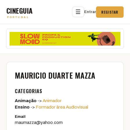
CINEGUIA
☰
REGISTAR
Entrar
PORTUGAL
MAURICIO DUARTE MAZZA
CATEGORIAS
Animação
->
Animador
Ensino
->
Formador área Audiovisual
Email
maumazza@yahoo.com