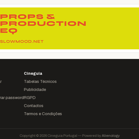
Cineguia
r
Tabelas Técnicos
Publicidade
rar password
RGPD
Contactos
Termos e Condições
Copyright © 2026 Cineguia Portugal — Powered by
Alienology