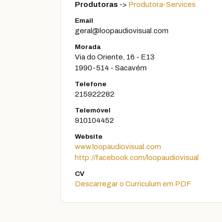
Produtoras
->
Produtora-Services
Email
geral@loopaudiovisual.com
Morada
Via do Oriente, 16 - E13
1990-514 - Sacavém
Telefone
215922282
Telemóvel
910104452
Website
www.loopaudiovisual.com
http://facebook.com/loopaudiovisual
CV
Descarregar o Curriculum em PDF