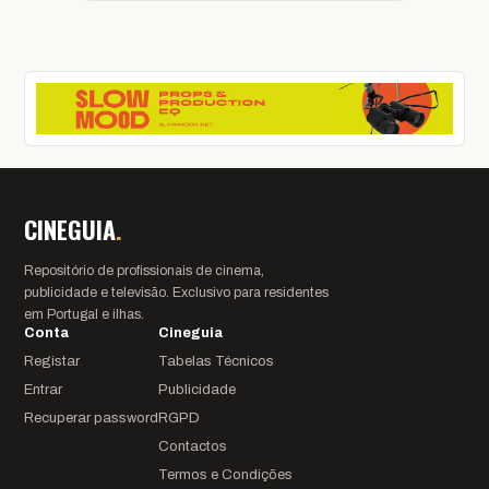
CINEGUIA
.
Repositório de profissionais de cinema,
publicidade e televisão. Exclusivo para residentes
em Portugal e ilhas.
Conta
Cineguia
Registar
Tabelas Técnicos
Entrar
Publicidade
Recuperar password
RGPD
Contactos
Termos e Condições