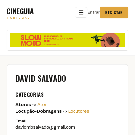
CINEGUIA
☰
REGISTAR
Entrar
PORTUGAL
DAVID SALVADO
CATEGORIAS
Atores
->
Ator
Locução-Dobragens
->
Locutores
Email
davidmbsalvado@gmail.com