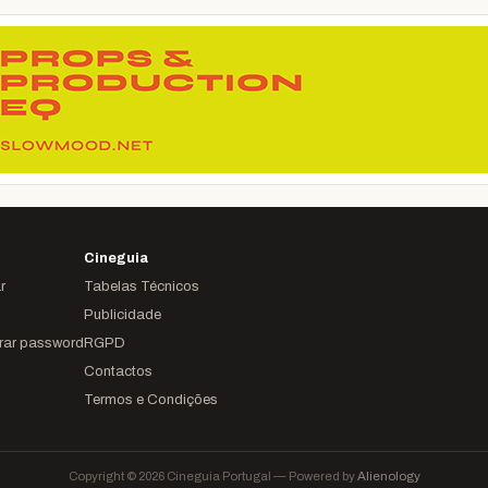
Cineguia
r
Tabelas Técnicos
Publicidade
rar password
RGPD
Contactos
Termos e Condições
Copyright © 2026 Cineguia Portugal — Powered by
Alienology