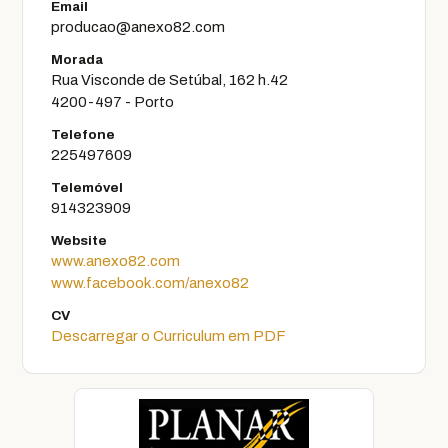
Email
producao@anexo82.com
Morada
Rua Visconde de Setúbal, 162 h.42
4200-497 - Porto
Telefone
225497609
Telemóvel
914323909
Website
www.anexo82.com
www.facebook.com/anexo82
CV
Descarregar o Curriculum em PDF