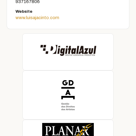
937167806
Website
www.luisajacinto.com