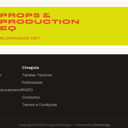
Cineguia
r
Tabelas Técnicos
Publicidade
rar password
RGPD
Contactos
Termos e Condições
Copyright © 2026 Cineguia Portugal — Powered by
Alienology