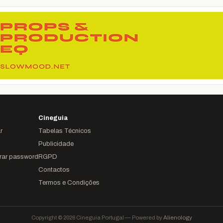
Cineguia
r
Tabelas Técnicos
Publicidade
rar password
RGPD
Contactos
Termos e Condições
Copyright © 2026 Cineguia Portugal — Powered by
Alienology